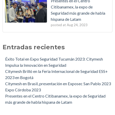
Presentes en el Centro
Citibanamex, la expo de
Seguridad más grande de habla
hispana de Latam
posted at
Aug 24, 2023
Red Radial Mesh CityMesh de Deitres
Expo
(5)
Feria Internacional de Seguridad Seguritec Perú 2022: 18 a 20
Feria
(2)
Entradas recientes
de mayo.
Stand
(2)
Webinar: ¿Cuánto tiempo le queda a las líneas telefónicas, y al
neutron
(2)
Éxito Total en Expo Seguridad Tucumán 2023: Citymesh
2G?
Bogotá
(1)
Impulsa la Innovación en Seguridad
Los inversores argentinos que se la juegan por el país: a quiénes
Brasil
(1)
Citymesh Brilló en la Feria Internacional de Seguridad ESS+
le dieron US$ 41.600 millones
Colombia
(1)
2023 en Bogotá
Neutrón: la tecnología como forma de vida
Córdoba
(1)
Citymesh en Brasil, presentación en Exposec San Pablo 2023
Recibimos la visita del Ministro de Producción de Nación
Inversión
(1)
Expo Córdoba 2023
Matias Kulfas
Ministerio de Producción
(1)
Presentes en el Centro Citibanamex, la expo de Seguridad
Webinar: Se terminan la líneas de cobre y el 2g... ¿Problema un
see all
más grande de habla hispana de Latam
oportunidad?
Innovación. La empresa que desarrolla tecnología IoT y