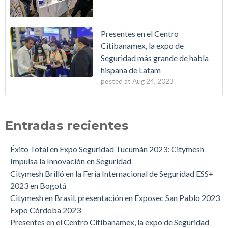
Presentes en el Centro
Citibanamex, la expo de
Seguridad más grande de habla
hispana de Latam
posted at
Aug 24, 2023
Red Radial Mesh CityMesh de Deitres
Expo
(5)
Feria Internacional de Seguridad Seguritec Perú 2022: 18 a 20
Feria
(2)
Entradas recientes
de mayo.
Stand
(2)
Webinar: ¿Cuánto tiempo le queda a las líneas telefónicas, y al
neutron
(2)
Éxito Total en Expo Seguridad Tucumán 2023: Citymesh
2G?
Bogotá
(1)
Impulsa la Innovación en Seguridad
Los inversores argentinos que se la juegan por el país: a quiénes
Brasil
(1)
Citymesh Brilló en la Feria Internacional de Seguridad ESS+
le dieron US$ 41.600 millones
Colombia
(1)
2023 en Bogotá
Neutrón: la tecnología como forma de vida
Córdoba
(1)
Citymesh en Brasil, presentación en Exposec San Pablo 2023
Recibimos la visita del Ministro de Producción de Nación
Inversión
(1)
Expo Córdoba 2023
Matias Kulfas
Ministerio de Producción
(1)
Presentes en el Centro Citibanamex, la expo de Seguridad
Webinar: Se terminan la líneas de cobre y el 2g... ¿Problema un
see all