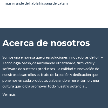
más grande de habla hispana de Latam
oportunidad?
Innovación. La empresa que desarrolla tecnología IoT y
produce en China
2da Jornada de Seguridad en Santa Fé
Seguritec Perú Virtual 2021
Acerca de nosotros
Somos una empresa que crea soluciones innovadoras de IoT y
Tecnología Mesh, desarrollando el hardware, firmware y
software de nuestros productos. La calidad e innovación de
nuestros desarrollos es fruto de la pasión y dedicación que
ponemos en cada producto, trabajando en un entorno y una
cultura que logra promover todo nuestro potencial..
Ver más